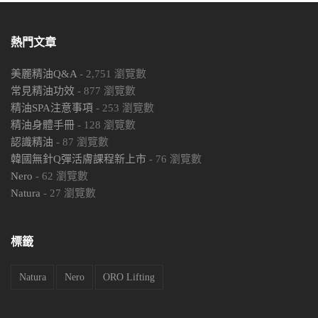
熱門文章
美麗精油Q&A
-
2,751
瀏覽數
常見精油功效
-
877
瀏覽數
精油SPA注意事項
-
253
瀏覽數
精油身體手冊
-
128
瀏覽數
認識精油
-
87
瀏覽數
韓國無針Q彈活膚課程新上市
-
76
瀏覽數
Nero
-
62
瀏覽數
Natura
-
27
瀏覽數
標籤
Natura
Nero
ORO Lifting