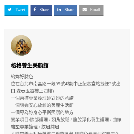
Tweet
Share
Share
Email
格格養生美顏館
給妳好臉色
位在台北市南昌路一段95號4樓(中正紀念堂站捷運2號出
口.森春玉器樓上四樓)
一個秉持專業護理師對妳的承諾
一個讓妳安心放鬆的美麗生活館
一個專為妳身心平衡照護的地方
營業項目:臉部護理 / 頸背放鬆 / 腹腔淨化養生護理 / 曲線
雕塑專業護理 / 紋眉繡眉
凡購買義大利原裝進口礦物晶顏.即贈免費貴妃浴鹽去角