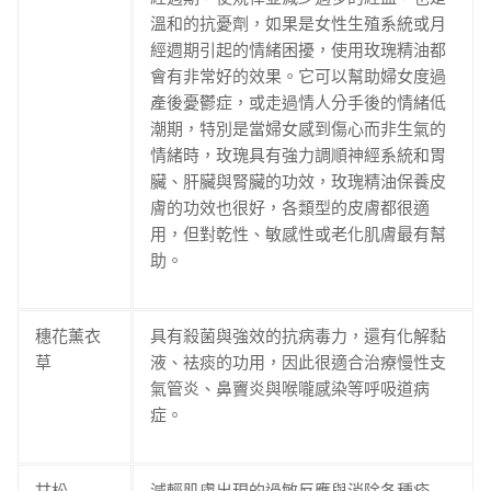
溫和的抗憂劑，如果是女性生殖系統或月
經週期引起的情緒困擾，使用玫瑰精油都
會有非常好的效果。它可以幫助婦女度過
產後憂鬱症，或走過情人分手後的情緒低
潮期，特別是當婦女感到傷心而非生氣的
情緒時，玫瑰具有強力調順神經系統和胃
臟、肝臟與腎臟的功效，玫瑰精油保養皮
膚的功效也很好，各類型的皮膚都很適
用，但對乾性、敏感性或老化肌膚最有幫
助。
穗花薰衣
具有殺菌與強效的抗病毒力，還有化解黏
草
液、袪痰的功用，因此很適合治療慢性支
氣管炎、鼻竇炎與喉嚨感染等呼吸道病
症。