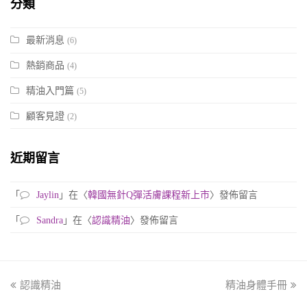
分類
最新消息
(6)
熱銷商品
(4)
精油入門篇
(5)
顧客見證
(2)
近期留言
「
Jaylin
」在〈
韓國無針Q彈活膚課程新上市
〉發佈留言
「
Sandra
」在〈
認識精油
〉發佈留言
previous
認識精油
精油身體手冊
next
post:
post: