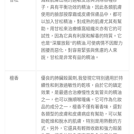
甘松
減輕肌膚出現的過敏反應與消除各種疹
子，具有平衡功效的精油，因此各類肌膚
使用的臉部按摩霜或皮膚保膚品中，都可
以加入甘松精油，對成熟的肌膚尤其有幫
助。用甘松來治療蜂窩組織炎亦有它的可
試性，因為它具有利尿和解毒的特質。它
也是”深層放鬆”的精油,可使病情不因壓力
困擾而惡化，對容易緊張與焦慮的人來
說，甘松是非常有益的精油。
檀香
優良的肺臟殺菌劑,我發現它特別適用於持
續性和刺激過敏性的乾咳，由於它的鎮定
效果，是最適合治療慢性支氣管炎的精油
之一，也可以撫順喉嚨痛。它可作為化妝
品的成分之一，檀香不僅有著香味，還對
各類型的皮膚和皮膚病症有幫助，可以幫
助乾燥和脫水的肌膚，特別是用熱敷的方
式，另外，它還具有輕微收斂和強力殺菌