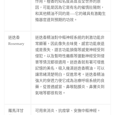
作用。檀香的知名度高普及全世界的原
因，可能是因為它是有名的催情壯陽劑，
和其他精油不同的是—-它的確具有激勵生
殖器官達到預期的功效。
迷迭香
迷迭香精油對中樞神經系統的刺激功能非
Rosemary
常顯著，因此像失去味覺、感官功能衰退
或是喪失、語言功能損傷等感覺神經受到
侵犯，以及暫時性癱瘓等運動神經受到侵
害等情況都很適用。迷迭香就有著可增進
記憶的美名，吸入幾滴迷迭香精油，可以
讓思緒清楚明白，促進思考。迷迭香精油
強大的穿透力使它成為治療呼吸系統的良
藥，從普通感冒、鼻喉黏膜炎、鼻竇炎到
氣喘等都很有效。
羅馬洋甘
可用來消炎、抗痙攣、安撫中樞神經。