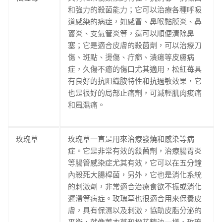
和強力的殺菌能力；它可以治療各種呼吸
道感染的病症，如感冒、鼻喉黏膜炎、鼻
竇炎、支氣管炎等，還可以順便清除鼻
塞；它是適合皮膚的殺菌劑，可以治療刀
傷、斑點、燙傷、疔癤、潰瘍等皮膚病
症，久傷不癒的傷口尤其適用，松紅苺具
有良好的抗阻織胺特性和抗過敏效果，它
也是很好的局部止痛劑，可減輕肌肉痠痛
和風濕痛。
玫瑰草
玫瑰草一直是用來治療發燒和感染等病
症。它是非常有效的殺菌劑，治療腸胃炎
等腸管感染症尤其有效，它可以在五分鐘
內殺死大腸桿菌，另外，它也是消化系統
的刺激劑，非常適合治療食欲不振或消化
遲滯等病症。玫瑰草也很適合用來保養皮
膚，具有保濕以及刺激，協助皮脂分泌的