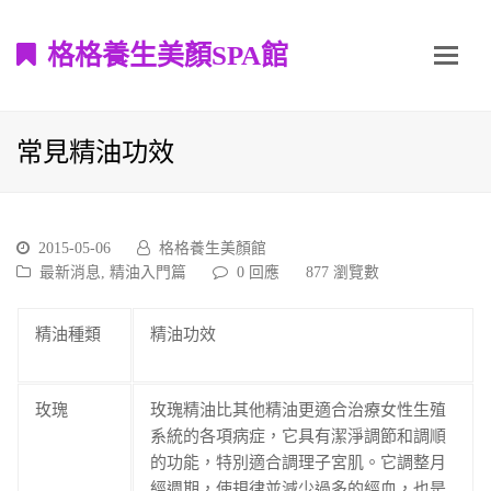
格格養生美顏SPA館
常見精油功效
2015-05-06
格格養生美顏館
最新消息
,
精油入門篇
0 回應
877
瀏覽數
精油種類
精油功效
玫瑰
玫瑰精油比其他精油更適合治療女性生殖
系統的各項病症，它具有潔淨調節和調順
的功能，特別適合調理子宮肌。它調整月
經週期，使規律並減少過多的經血，也是