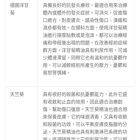
德國洋甘
具備良好的抗發炎療效，最適合用來治療
菊
體內或體外的發炎症狀。可消炎，促進傷
口癒合，對皮膚炎、感染性傷口、潰瘍和
濕疹都有效。在婦科方面，使用洋甘菊精
油進行按摩貼敷或是泡澡，都可以治療經
痛和停經後出現的問題。在改善經前症候
群方面，洋甘菊精油具有利尿作用，可減
少體液滯留，同時它也有溫和的抗憂鬱作
用，可以減輕經前所產生的壓力、憂鬱和
易怒等情緒。
天竺葵
具有很好的殺菌和抗憂鬱能力，此外它還
有收斂和止血的效用，因此適合治療創
傷，幫助傷口復原。天竺葵精油也適合用
來保養皮膚，它的味道清香，又具有收斂
和殺菌的功效，可以平衡皮膚皮脂腺的分
泌。天竺葵精油也具有刺激淋巴系統的功
效，這項特性加上它的利尿功能，可以相