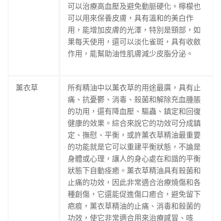
可以治療高血壓及避免動脈硬化。檸檬也
可以用來保養皮膚，具有溫和的美白作
用，能增加皮膚的光澤，特別是頸部，如
果每天使用，還可以淡化雀斑，具有收斂
作用，能幫助油性肌膚減少皮脂分泌。
薰衣草
所有精油中以薰衣草的用途最廣，具有止
痛、抗憂鬱、消毒、殺菌和解除充血腫脹
的功用，還有降血壓、驅蟲、鎮定和回復
健康的效果。綜合來說它的功效可分成鎮
定、撫慰、平衡，或許薰衣草精油最重要
的功能就是它可以重建平衡狀態，不論是
身體或心理，讓人的身心處在和諧的平衡
狀態下自動痊癒。薰衣草精油具有殺菌和
止痛的功效，因此非常適合治療燒傷和各
種創傷，它還能促進傷口癒合，避免留下
疤痕，薰衣草精油的止痛、消毒和殺菌的
功效，使它非常適合用來治療感冒、咳