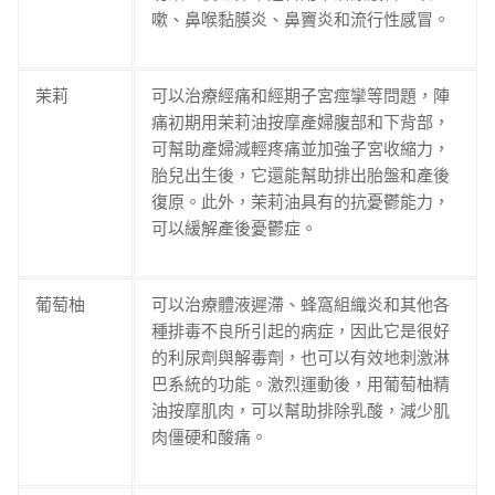
嗽、鼻喉黏膜炎、鼻竇炎和流行性感冒。
茉莉
可以治療經痛和經期子宮痙攣等問題，陣
痛初期用茉莉油按摩產婦腹部和下背部，
可幫助產婦減輕疼痛並加強子宮收縮力，
胎兒出生後，它還能幫助排出胎盤和產後
復原。此外，茉莉油具有的抗憂鬱能力，
可以緩解產後憂鬱症。
葡萄柚
可以治療體液遲滯、蜂窩組織炎和其他各
種排毒不良所引起的病症，因此它是很好
的利尿劑與解毒劑，也可以有效地刺激淋
巴系統的功能。激烈運動後，用葡萄柚精
油按摩肌肉，可以幫助排除乳酸，減少肌
肉僵硬和酸痛。