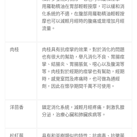
用羅勒精油在胃部輕輕按摩，可以緩和消
化系統的不適，在腹部用羅勒精油輕輕按
摩也可以減輕月經時的腹痛或是增加月經
流量。
肉桂
肉桂具有抗痙攣的效果，對於消化的問題
也有很大的幫助，舉凡消化不良、胃腸痙
攣、結腸炎、胃腸脹氣、噁心以及腹瀉等
等。肉桂對於經期的痙攣也有幫助，經期
時，感覺窒悶及疼痛時，也可做為通經
劑，因此在懷孕期間千萬不可使用。
洋茴香
鎮定消化系統，減輕月經疼痛，刺激乳腺
分泌，治療心臟和肺臟疾病等。
松紅莓
具有和茶樹類似的特性：抗病毒、抗黴菌